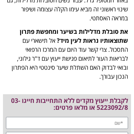
באזור המטופל גדל. עבור נשים הסובלות מדלילות, גם
שינוי ראשוני זה מביא עימו הקלה עצומה ושיפור
במראה האסתטי.
את סובלת מדלילות בשיער ומחפשת פתרון
שתוצאותיו נראות לעין מיד?
אל תישארי עם
התסכול. צרי קשר עוד היום עם המרכז הרפואי
לבריאות העור לתיאום פגישת ייעוץ עם ד"ר גילוני,
ובואי לבדוק האם השתלת שיער סינטטי היא הפתרון
הנכון עבורך.
לקבלת ייעוץ מקדים ללא התחייבות חייגו 03-
5223092/8 או מלאו פרטים: