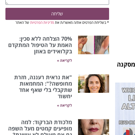
שליחה
* בשליחת הפרטים את/ה מאשר/ת את
מדיניות הפרטיות
של האתר
70% הצלחה ללא סכין:
האמת על הטיפול המתקדם
בקלואידים באוזן
לקריאה »
 למסקנה
"את נראית רעננה, חזרת
מחופשה?": המחמאות
שתקבלי בלי שאף אחד
יחשוד
לקריאה »
מלכודת הברקוד: למה
מופיעים קמטים מעל השפה
גם אם מעולם לא עישנת?