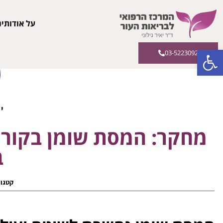
על אודותינ
פתח סרגל נגישות
03-5223092
יא
מחקר: המסת שומן בקור –
ב
קטגור