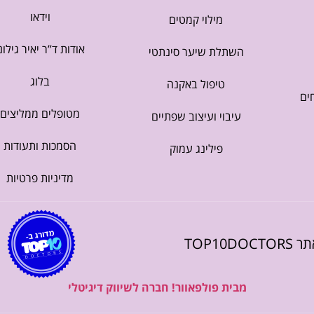
וידאו
מילוי קמטים
אודות ד”ר יאיר גילונ
השתלת שיער סינתטי
בלוג
טיפול באקנה
ים
מטופלים ממליצים
עיבוי ועיצוב שפתיים
הסמכות ותעודות
פילינג עמוק
מדיניות פרטיות
TOP10DO
מבית פולפאוור! חברה לשיווק דיגיטלי