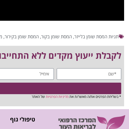
תגיות
המסת שומן בלייזר
,
המסת שומן בקור
,
המסת שומן בקירור
,
מצ
לקבלת ייעוץ מקדים ללא התחייבות חייגו 03-5223092/8 או
* בשליחת הפרטים את/ה מאשר/ת את
מדיניות הפרטיות
של האתר
טיפולי גוף