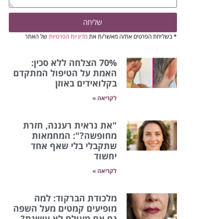
שליחה
* בשליחת הפרטים את/ה מאשר/ת את
מדיניות הפרטיות
של האתר
70% הצלחה ללא סכין:
האמת על הטיפול המתקדם
בקלואידים באוזן
לקריאה »
"את נראית רעננה, חזרת
מחופשה?": המחמאות
שתקבלי בלי שאף אחד
יחשוד
לקריאה »
מלכודת הברקוד: למה
מופיעים קמטים מעל השפה
גם אם מעולם לא עישנת?