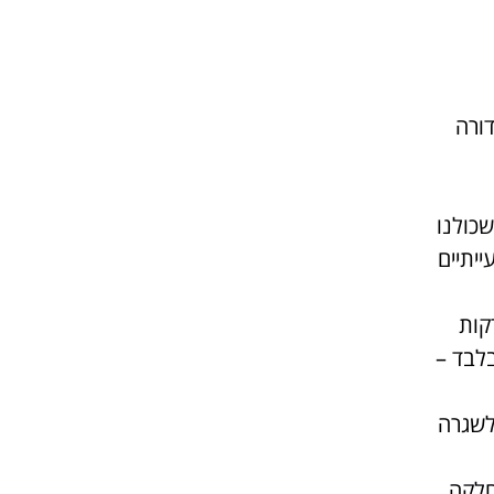
ורה
שכולנו
ייתיים
קות
בלבד –
לשגרה
 במחלקה