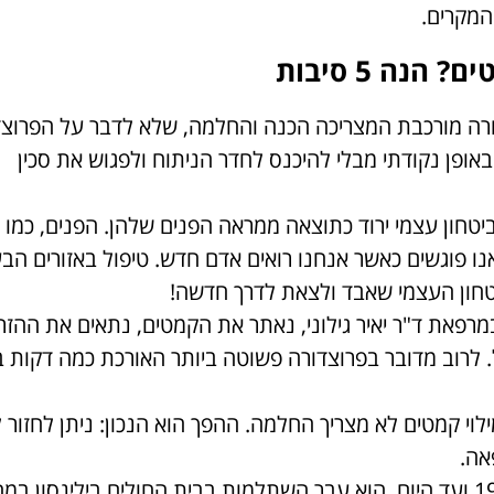
המקרים.
נה 5 סיבות
צדורה מורכבת המצריכה הכנה והחלמה, שלא לדבר על הפרוצד
ופן נקודתי מבלי להיכנס לחדר הניתוח ולפגוש את סכין
טחון עצמי ירוד כתוצאה ממראה הפנים שלהן. הפנים, כמו 
נו פוגשים כאשר אנחנו רואים אדם חדש. טיפול באזורים הבע
יטחון העצמי שאבד ולצאת לדרך חדשה!
במרפאת ד"ר יאיר גילוני, נאתר את הקמטים, נתאים את ההזר
. לרוב מדובר בפרוצדורה פשוטה ביותר האורכת כמה דקות 
לוי קמטים לא מצריך החלמה. ההפך הוא הנכון: ניתן לחזור 
אה.
– ד"ר גילוני עוסק ברפואה משנת 1975 ועד היום. הוא עבר השתלמות בבית החולים בילינסון