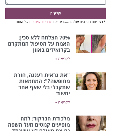
שליחה
* בשליחת הפרטים את/ה מאשר/ת את
מדיניות הפרטיות
של האתר
70% הצלחה ללא סכין:
האמת על הטיפול המתקדם
בקלואידים באוזן
לקריאה »
"את נראית רעננה, חזרת
מחופשה?": המחמאות
שתקבלי בלי שאף אחד
יחשוד
לקריאה »
מלכודת הברקוד: למה
מופיעים קמטים מעל השפה
גם אם מעולם לא עישנת?