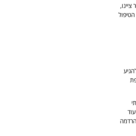
ציינו,
הטיפול
הגיע
ופת
י
עוד
בהרדמה