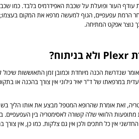
מאדה את עודף העור ופועלת על שכבת האפידרמיס בלבד. כמו שכבר 
אחר הרמת עפעפיים, הגוף למעשה מרפא את המקום בעצמו; 
ך נוצר אפקט המתיחה.
וח?
אומר שנדרשת הכנה מיוחדת וכמובן זמן התאוששות שיכול ל
עומת זאת, בטיפול ב-Plexr הנערך בלעדית במרפאתו של ד"ר יאיר גילוני אין צורך בהכנה או בתק
ימטריה, זאת אומרת שהרופא המטפל מבצע את אותו הליך בשת
מתופעות הלוואי שלה קשורה לאסימטריה בין העפעפיים. ב
דשני אין כל חתכים ולכן אין גם צלקות. כמו כן, אין צורך 