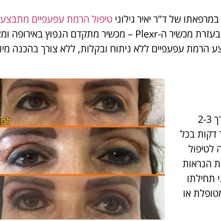
מרפאתו של ד"ר יאיר גילוני
טיפול הרמת עפעפיים מתבצע 
. מדובר בטיפול חדשני וראשון מסוגו בארץ, הנעשה בעזרת מכשיר ה-Plexr – מכשיר מתקדם הנפוץ באירופה
צע הרמת עפעפיים ללא ניתוח ובקלות, ללא צורך בהכנה מיו
מתבצעת לאורך 2-3
 דקות בכל
ה לטיפול
ת הנראות
י שעה לפני תחילתו
ל פני המטופלת או