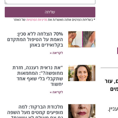
שליחה
* בשליחת הפרטים את/ה מאשר/ת את
מדיניות הפרטיות
של האתר
70% הצלחה ללא סכין:
האמת על הטיפול המתקדם
בקלואידים באוזן
לקריאה »
"את נראית רעננה, חזרת
מחופשה?": המחמאות
שתקבלי בלי שאף אחד
, עור
יחשוד
מים
לקריאה »
מלכודת הברקוד: למה
יין.
מופיעים קמטים מעל השפה
גם אם מעולם לא עישנת?