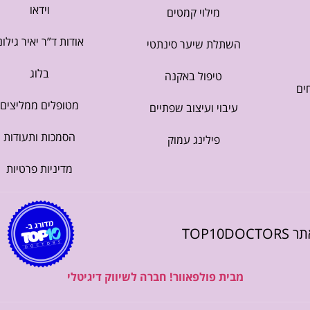
וידאו
מילוי קמטים
אודות ד”ר יאיר גילונ
השתלת שיער סינתטי
בלוג
טיפול באקנה
ים
מטופלים ממליצים
עיבוי ועיצוב שפתיים
הסמכות ותעודות
פילינג עמוק
מדיניות פרטיות
TOP10DO
מבית פולפאוור! חברה לשיווק דיגיטלי