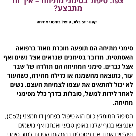
צפו: טיפול בסימני מתיחה – איך זה
מתבצע?
קטגוריה:
בלוג
,
טיפול בסימני מתיחה
סימני מתיחה הם תופעה מוכרת מאוד ברפואה
האסתטית. מדובר בסימנים שנראים אצל נשים ואף
אצל גברים. סימני המתיחה הם תולדה של שבר
עור, כתוצאה מהשמנה או גדילה מהירה, כשהעור
לא יכול להתאים את עצמו לצמיחת העצם. נשים
לאחר לידות למשל, סובלות בדרך כלל מסימני
מתיחה.
הטיפול המומלץ כיום הוא טיפול בפחמן דו חמצני (Co2),
שנמצא בגוף שלנו באופן טבעי ואנחנו אף נושמים
ופולטים אותו. אנו מטפלים בהזרקות קטנות לתוך סימני