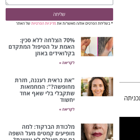
שליחה
* בשליחת הפרטים את/ה מאשר/ת את
מדיניות הפרטיות
של האתר
70% הצלחה ללא סכין:
האמת על הטיפול המתקדם
בקלואידים באוזן
לקריאה »
"את נראית רעננה, חזרת
מחופשה?": המחמאות
שתקבלי בלי שאף אחד
כניתה
יחשוד
לקריאה »
מלכודת הברקוד: למה
מופיעים קמטים מעל השפה
גם אם מעולם לא עישנת?