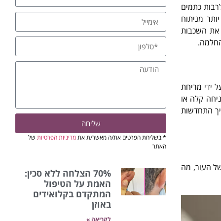
רבות כתמים
יותר מניתוח
 את השכבות
החלמה.
 ידי מריחת
יחה קלה או
צר תהליך התחדשות
שליחה
* בשליחת הפרטים את/ה מאשר/ת את
מדיניות הפרטיות
של
האתר
של העור, מה
70% הצלחה ללא סכין:
האמת על הטיפול
המתקדם בקלואידים
באוזן
לקריאה »