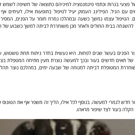
 פצעי בגרות וכתמי פיגמנטציה למיניהם כתוצאה של חשיפה לשמש ל
ים עם הגיל. הפילינג העמוק יעיל לטיפול בתופעות אילו, לעיתים אף 
ים. הטיפול עצמו נמשך כשעה ובמהלכו נמרח חומר על הפנים, המסיר
רת להשגחה בבית החולים ולאחר מכן משוחררת לביתה למשך כשבוע של 
ור הפנים בעשר שנים לפחות. היא נעשית בחדר ניתוח תחת טשטוש, על
 של תאים חדשים בעור ובכך למעשה נוצרת מעין מתיחה המטפלת בצנ
ם ההליך מכוסה העור בפלסטרים ולאחר 24 שעות משוחררת המטופלת לביתה למנוחה של שבעה ימים, במהלכם נו
ור חדש לגמרי למעשה. בנוסף לכל אילו, הליך זה משפר אף את הטונוס 
 הקלה בעור לצד שיפור מראהו.