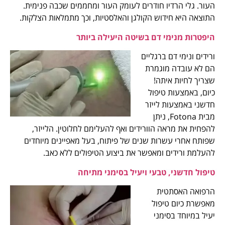
העור. גלי הרדיו חודרים לעומק העור ומחממים שכבה פנימית.
התוצאה היא חידוש הקולגן והאלסטיות, וכך מתמלאות הצלקות.
היפטרות מנימי דם בשיטה היעילה ביותר
ורידים ונימי דם ברגליים
הם לא עובדה מוגמרת
שצריך לחיות איתה!
כיום, באמצעות טיפול
חדשני באמצעות לייזר
מבית Fotona, ניתן
להפחית את מראה הוורידים ואף להעלימם לחלוטין. הלייזר,
שפותח אחרי עשרות שנים של פיתוח, בעל מאפיינים מיוחדים
להעלמת ורידים ומאפשר את ביצוע הטיפולים ללא כאב.
טיפול חדשני, טבעי ויעיל בסימני מתיחה
הרפואה האסתטית
מאפשרת כיום טיפול
יעיל במיוחד בסימני