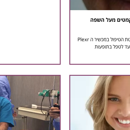
קמטים מעל השפה
מאת: ד"ר יאיר גילוני לפני כ 4 שנים, הבאתי את שיטת הטיפול במכשיר ה Plexr
ועד לטפל בתופעות